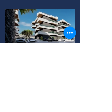
La Zona
Con un kilómetro de longitud, la playa
de Perigiali está organizada y tiene
acceso libre para todos. Cuenta con
arena fina y aguas cristalinas, ofreciendo