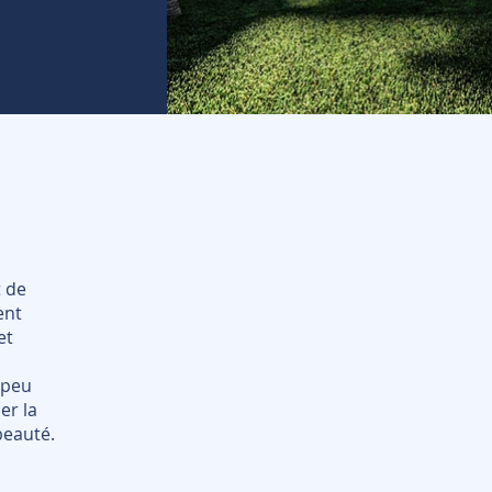
t de
ent
et
 peu
er la
beauté.