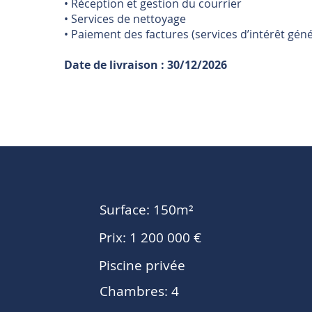
• Réception et gestion du courrier
• Services de nettoyage
• Paiement des factures (services d’intérêt géné
Date de livraison : 30/12/2026
4
Surface: 150m²
Prix: 1 200 000 €
Piscine privée
Chambres: 4