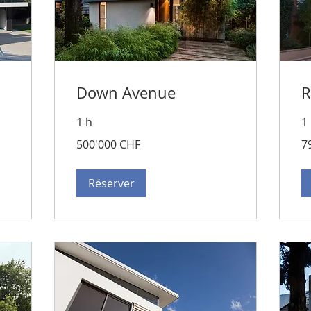
Down Avenue
R
1 h
1
500'000
79
500'000 CHF
7
francs
fra
suisses
su
Réserver