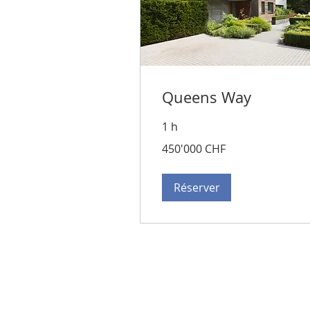
Queens Way
1 h
450'000
450'000 CHF
francs
suisses
Réserver