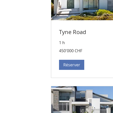
Tyne Road
1 h
450'000
450'000 CHF
francs
suisses
Réserver