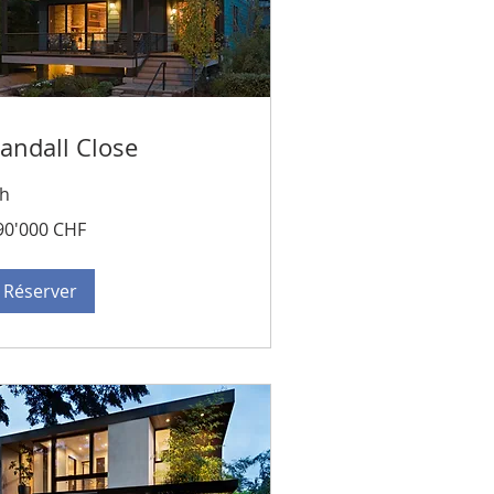
andall Close
 h
0'000
90'000 CHF
ncs
isses
Réserver