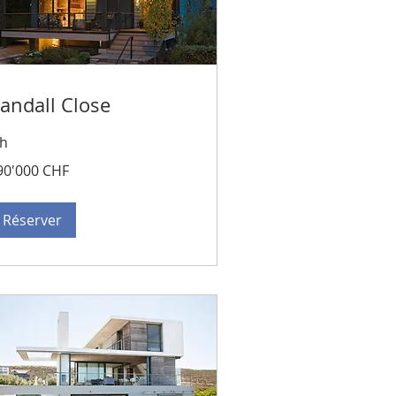
andall Close
 h
0'000
90'000 CHF
ncs
isses
Réserver