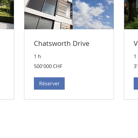
Chatsworth Drive
V
1 h
1
500'000
3'
500'000 CHF
3
francs
fra
suisses
su
Réserver