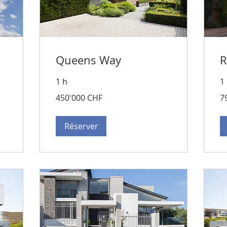
Queens Way
R
1 h
1
450'000
79
450'000 CHF
7
francs
fra
suisses
su
Réserver