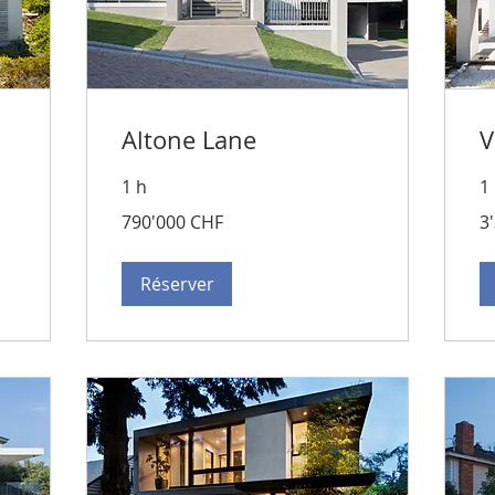
Altone Lane
V
1 h
1
790'000
3'
790'000 CHF
3
francs
fra
suisses
su
Réserver