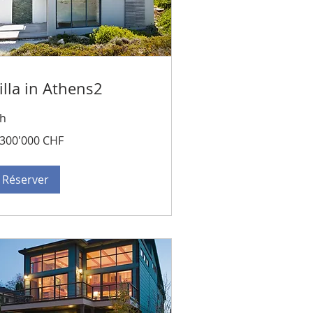
illa in Athens2
 h
300'000
'300'000 CHF
ncs
isses
Réserver