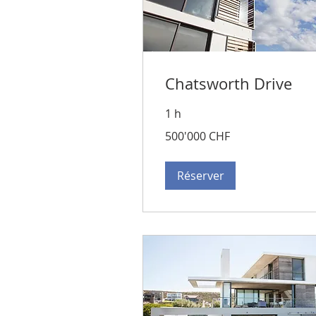
Chatsworth Drive
1 h
500'000
500'000 CHF
francs
suisses
Réserver