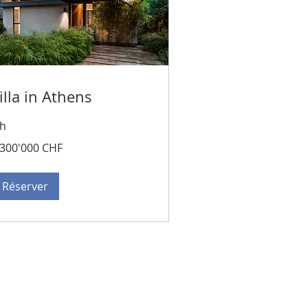
illa in Athens
 h
300'000
'300'000 CHF
ncs
isses
Réserver