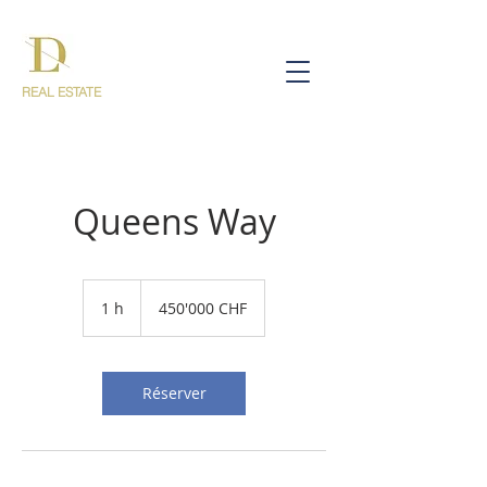
REAL ESTATE
Queens Way
450'000
francs
1 h
1
450'000 CHF
suisses
Réserver